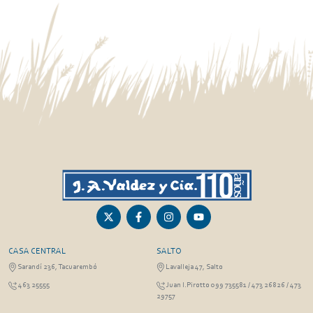
CASA CENTRAL
SALTO
Sarandí 236, Tacuarembó
Lavalleja 47, Salto
463 25555
Juan I.Pirotto 099 735581 / 473 26826 / 473
29757