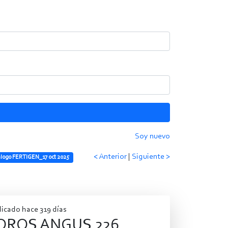
Soy nuevo
< Anterior
|
Siguiente >
́logo FERTIGEN_17 oct 2025
icado hace 319 días
OROS ANGUS 226