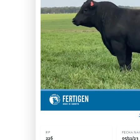
RP
FECHA NA
226
05/11/23