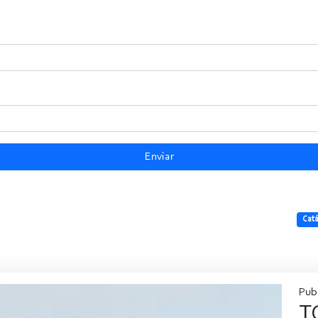
Enviar
Cata
Publ
T