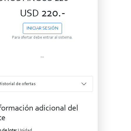
220.-
USD
INICIAR SESIÓN
Para ofertar debe entrar al sistema.
...
Historial de ofertas
formación adicional del
te
 de lote:
Unidad