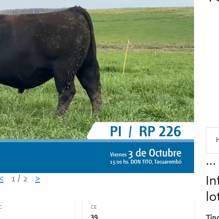
...
<
1
/ 2
>
In
lo
C.
CE
39
Tipo