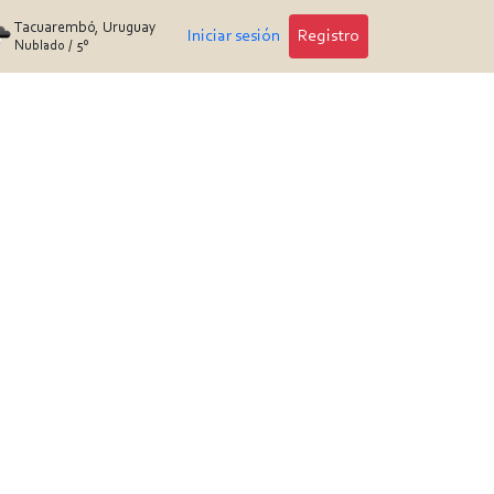
Tacuarembó, Uruguay
Iniciar sesión
Registro
Nublado
/
5°