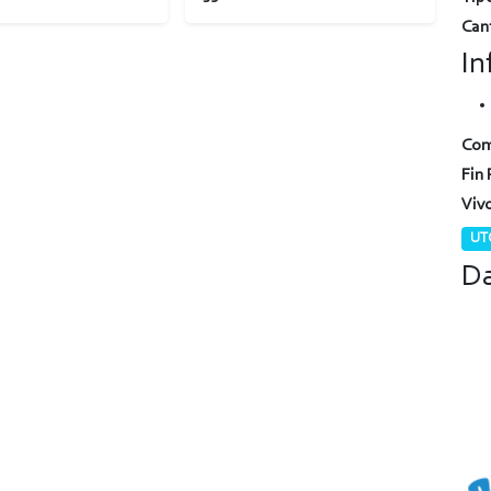
Can
In
Com
Fin 
Viv
UTC
Da