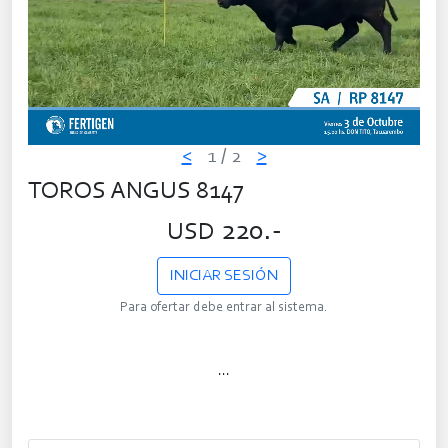
<
1
/ 2
>
TOROS ANGUS 8147
220.-
USD
INICIAR SESIÓN
Para ofertar debe entrar al sistema.
...