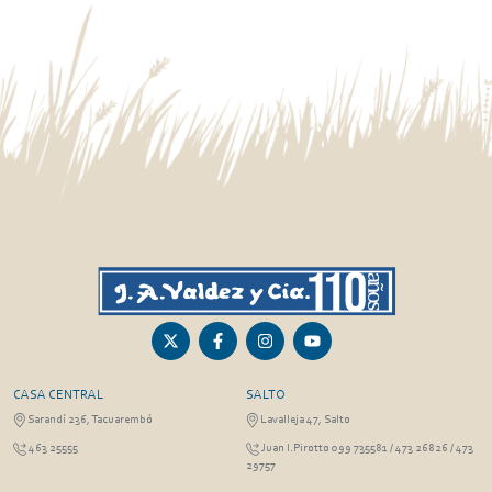
CASA CENTRAL
SALTO
Sarandí 236, Tacuarembó
Lavalleja 47, Salto
463 25555
Juan I.Pirotto 099 735581 / 473 26826 / 473
29757