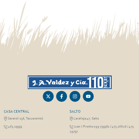
CASA CENTRAL
SALTO
Sarandí 236, Tacuarembó
Lavalleja 47, Salto
463 25555
Juan I.Pirotto 099 735581 / 473 26826 / 473
29757