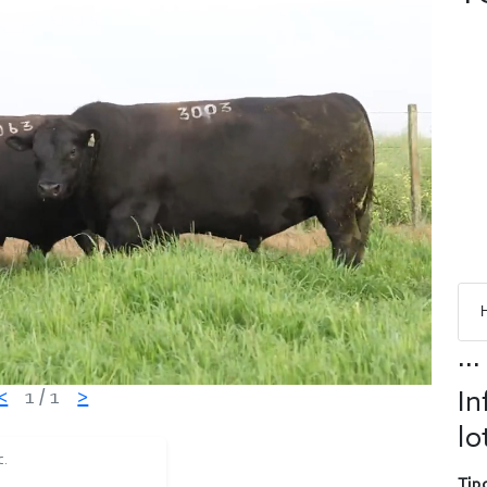
...
<
1
/ 1
>
In
lo
C.
Tipo