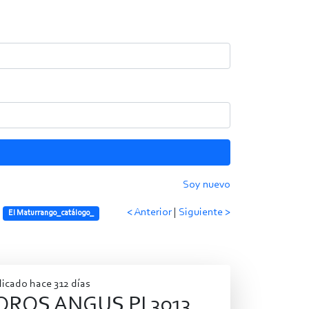
Soy nuevo
< Anterior
|
Siguiente >
El Maturrango_catálogo_
icado hace 312 días
OROS ANGUS PI 3013