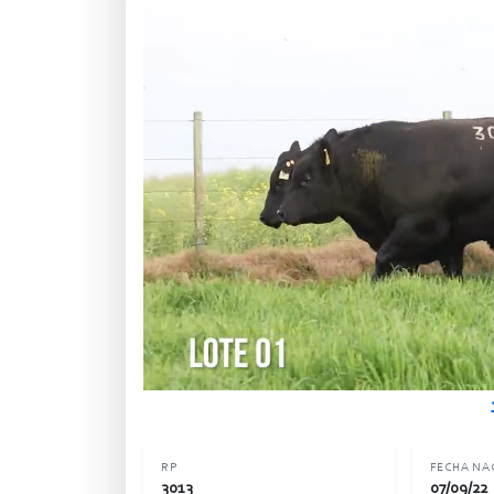
RP
FECHA NA
3013
07/09/22