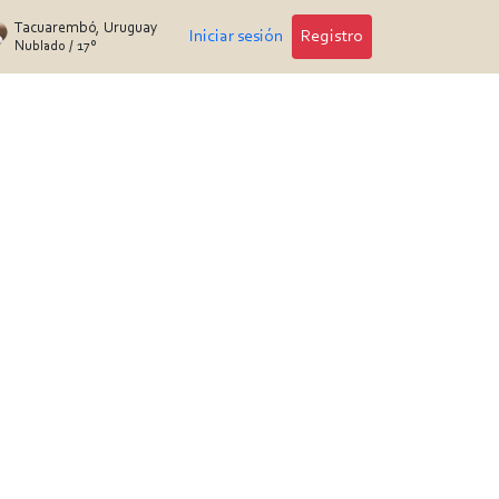
Tacuarembó, Uruguay
Iniciar sesión
Registro
Nublado
/
17°