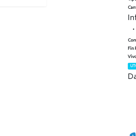
Can
In
Com
Fin 
Viv
UTC
Da