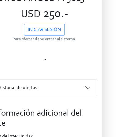
250.-
USD
INICIAR SESIÓN
Para ofertar debe entrar al sistema.
...
Historial de ofertas
formación adicional del
te
 de lote:
Unidad