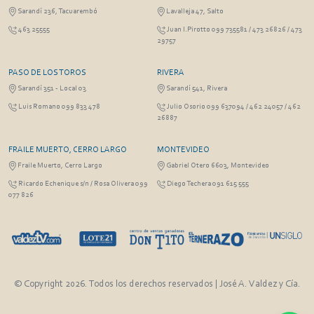
Sarandí 236, Tacuarembó
Lavalleja 47, Salto
463 25555
Juan I.Pirotto 099 735581 / 473 26826 / 473
29757
PASO DE LOS TOROS
RIVERA
Sarandí 351 - Local 03
Sarandí 541, Rivera
Luis Romano 099 833 478
Julio Osorio 099 637094 / 462 24057 / 462
26887
FRAILE MUERTO, CERRO LARGO
MONTEVIDEO
Fraile Muerto, Cerro Largo
Gabriel Otero 6603, Montevideo
Ricardo Echenique s/n / Rosa Olivera 099
Diego Techera 091 615 555
077 826
© Copyright 2026. Todos los derechos reservados | José A. Valdez y Cía.