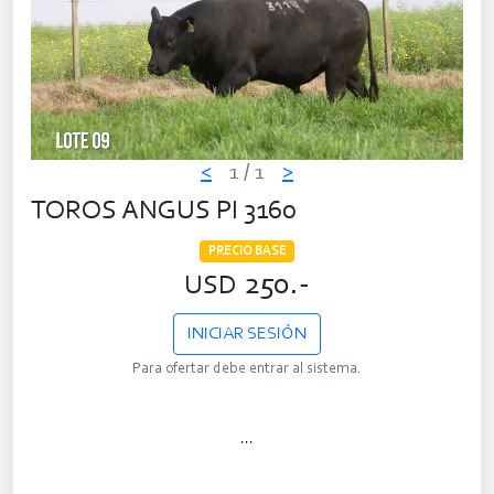
<
1
/ 1
>
TOROS ANGUS PI 3160
PRECIO BASE
250.-
USD
INICIAR SESIÓN
Para ofertar debe entrar al sistema.
...