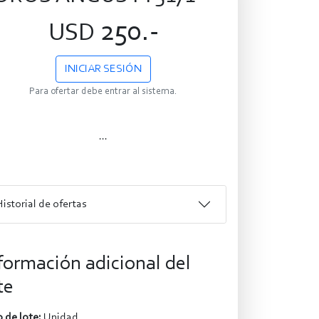
250.-
USD
INICIAR SESIÓN
Para ofertar debe entrar al sistema.
...
Historial de ofertas
formación adicional del
te
 de lote:
Unidad