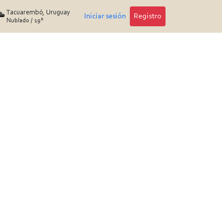
Tacuarembó, Uruguay
Iniciar sesión
Registro
Nublado
/
19°