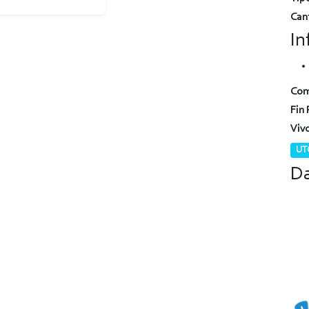
Can
In
Com
Fin 
Viv
UTC
Da