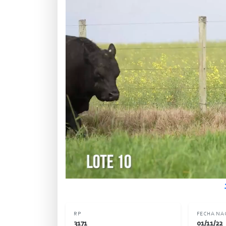
RP
FECHA NA
3171
01/11/22