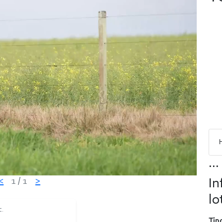
...
<
1
/ 1
>
In
lo
C.
Tipo