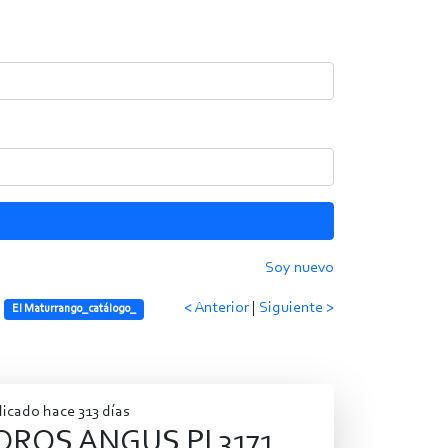
Soy nuevo
< Anterior
|
Siguiente >
El Maturrango_catálogo_
icado hace 313 días
OROS ANGUS PI 3171