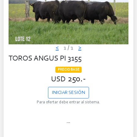
<
1
/ 1
>
TOROS ANGUS PI 3155
PRECIO BASE
250.-
USD
INICIAR SESIÓN
Para ofertar debe entrar al sistema.
...