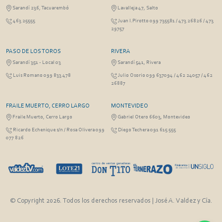
Sarandí 236, Tacuarembó
Lavalleja 47, Salto
463 25555
Juan I.Pirotto 099 735581 / 473 26826 / 473
29757
PASO DE LOS TOROS
RIVERA
Sarandí 351 - Local 03
Sarandí 541, Rivera
Luis Romano 099 833 478
Julio Osorio 099 637094 / 462 24057 / 462
26887
FRAILE MUERTO, CERRO LARGO
MONTEVIDEO
Fraile Muerto, Cerro Largo
Gabriel Otero 6603, Montevideo
Ricardo Echenique s/n / Rosa Olivera 099
Diego Techera 091 615 555
077 826
© Copyright 2026. Todos los derechos reservados | José A. Valdez y Cía.