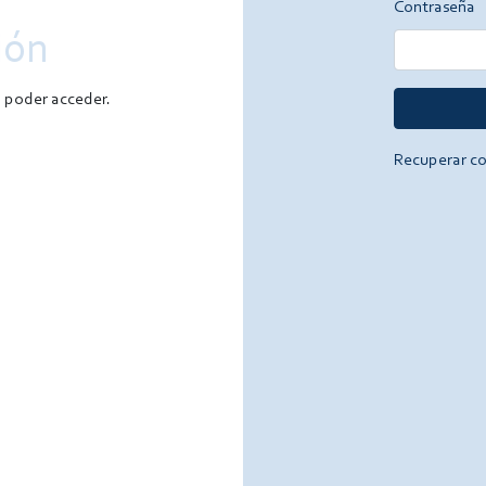
Contraseña
ión
a poder acceder.
Recuperar c