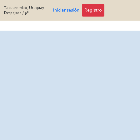
Tacuarembó, Uruguay
Iniciar sesión
Registro
Despejado
/
9°