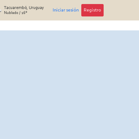
Tacuarembó, Uruguay
Iniciar sesión
Registro
Nublado
/
16°