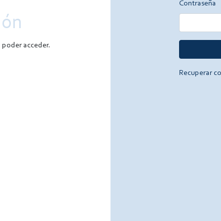
Contraseña
ión
a poder acceder.
Recuperar c