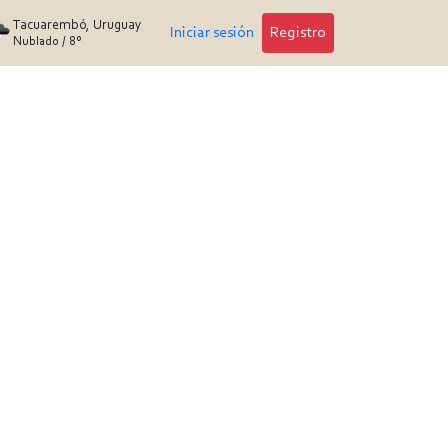
Tacuarembó, Uruguay
Iniciar sesión
Registro
Nublado
/
8°