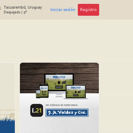
Tacuarembó, Uruguay
Iniciar sesión
Registro
Despejado
/
5°