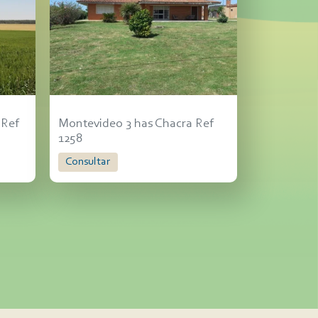
 Ref
Montevideo 3 has Chacra Ref
1258
Consultar