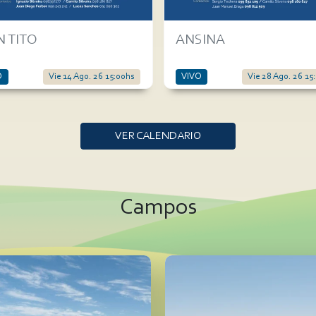
 TITO
ANSINA
O
Vie 14 Ago. 26 15:00hs
VIVO
Vie 28 Ago. 26 15
VER CALENDARIO
Campos