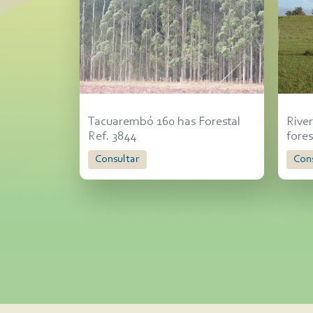
Tacuarembó 160 has Forestal
Rive
Ref. 3844
fores
Consultar
Con