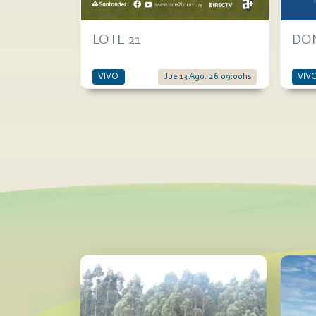
LOTE 21
DON
VIVO
Jue 13 Ago. 26 09:00hs
VIV