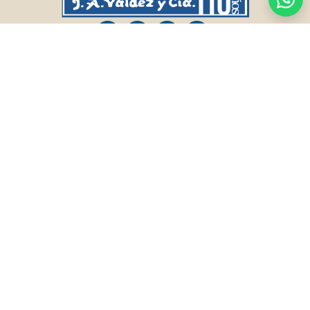
CASA CENTRAL
SALTO
Sarandí 236, Tacuarembó
Lavalleja 47, Salto
463 25555
Juan I.Pirotto 099 735581 / 473 26826 / 473
29757
PASO DE LOS TOROS
RIVERA
Sarandí 351 - Local 03
Sarandí 541, Rivera
Luis Romano 099 833 478
Julio Osorio 099 637094 / 462 24057 / 462
26887
FRAILE MUERTO, CERRO LARGO
MONTEVIDEO
Fraile Muerto, Cerro Largo
Gabriel Otero 6603, Montevideo
Ricardo Echenique s/n / Rosa Olivera 099
Diego Techera 091 615 555
077 826