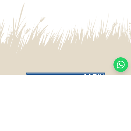
CASA CENTRAL
SALTO
Sarandí 236, Tacuarembó
Lavalleja 47, Salto
463 25555
Juan I.Pirotto 099 735581 / 473 26826 / 473
29757