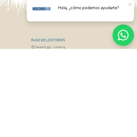
Hola, ¿cómo podemos ayudarte?
PASO DE LOS TOROS
Sarandí 351 - Local 03
3 26826 / 473
Luis Romano 099 833 478
RGO
MONTEVIDEO
Gabriel Otero 6603, Montevideo
Olivera 099 077
Diego Techera 091 615 555