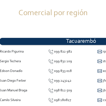
Comercial por región
Tacuarembó
Ricardo Pigurina
099 822 982
rp
Sergio Techera
099 832 109
st
Edison Donadío
099 833 018
ed
Juan Diego Ferber
099 243242
jf
Juan Manuel Braga
098 812 509
jb
Camilo Silveira
098 180827
cs