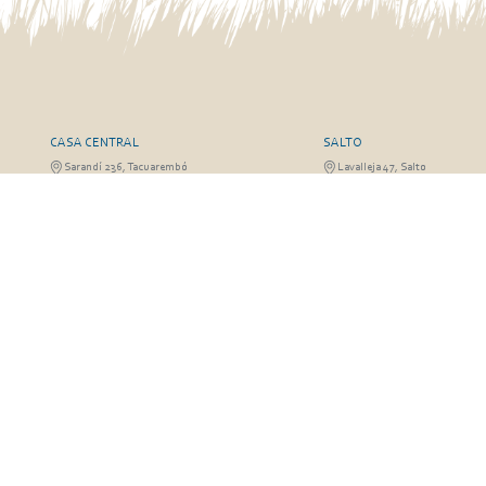
CASA CENTRAL
SALTO
Sarandí 236, Tacuarembó
Lavalleja 47, Salto
463 25555
Juan I.Pirotto 099 735581 / 47
29757
RIVERA
FRAILE MUERTO, CERRO LA
Sarandí 541, Rivera
Fraile Muerto, Cerro Largo
Julio Osorio 099 637094 / 462 24057 / 462
Ricardo Echenique s/n / Rosa 
26887
826
© Copyright 2026. Todos los derechos reservados | José A. Valdez y Cía.