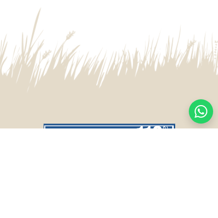
CASA CENTRAL
SALTO
Sarandí 236, Tacuarembó
Lavalleja 47, Salto
463 25555
Juan I.Pirotto 099 735581 / 473 26826 / 473
29757