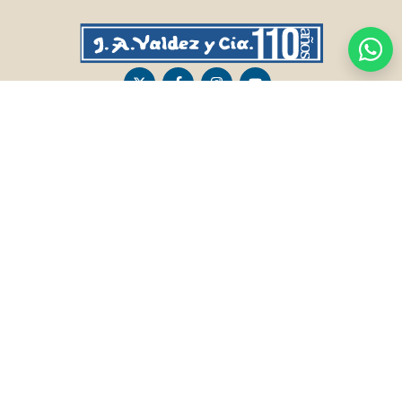
CASA CENTRAL
SALTO
Sarandí 236, Tacuarembó
Lavalleja 47, Salto
463 25555
Juan I.Pirotto 099 735581 / 473 26826 / 473
29757
PASO DE LOS TOROS
RIVERA
Sarandí 351 - Local 03
Sarandí 541, Rivera
Luis Romano 099 833 478
Julio Osorio 099 637094 / 462 24057 / 462
26887
FRAILE MUERTO, CERRO LARGO
MONTEVIDEO
Fraile Muerto, Cerro Largo
Gabriel Otero 6603, Montevideo
Ricardo Echenique s/n / Rosa Olivera 099
Diego Techera 091 615 555
077 826