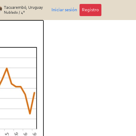
Tacuarembó, Uruguay
Iniciar sesión
Registro
Nublado
/
4°