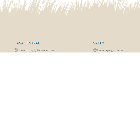
CASA CENTRAL
SALTO
Sarandí 236, Tacuarembó
Lavalleja 47, Salto
463 25555
Juan I.Pirotto 099 735581 / 47
29757
RIVERA
FRAILE MUERTO, CERRO LA
Sarandí 541, Rivera
Fraile Muerto, Cerro Largo
Julio Osorio 099 637094 / 462 24057 / 462
Ricardo Echenique s/n / Rosa 
26887
826
© Copyright 2026. Todos los derechos reservados | José A. Valdez y Cía.