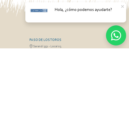
Hola, ¿cómo podemos ayudarte?
PASO DE LOS TOROS
Sarandí 351 - Local 03
3 26826 / 473
Luis Romano 099 833 478
RGO
MONTEVIDEO
Gabriel Otero 6603, Montevideo
Olivera 099 077
Diego Techera 091 615 555