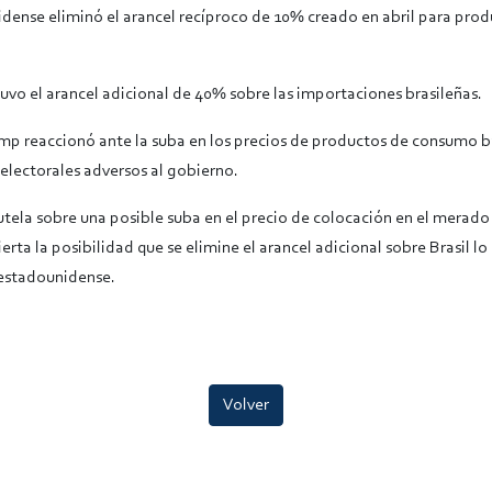
dense eliminó el arancel recíproco de 10% creado en abril para pro
vo el arancel adicional de 40% sobre las importaciones brasileñas.
ump reaccionó ante la suba en los precios de productos de consumo 
lectorales adversos al gobierno.
tela sobre una posible suba en el precio de colocación en el merado
rta la posibilidad que se elimine el arancel adicional sobre Brasil l
 estadounidense.
Volver