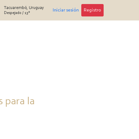
Tacuarembó, Uruguay
Iniciar sesión
Registro
Despejado
/
13°
 para la