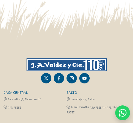
CASA CENTRAL
SALTO
Sarandí 236, Tacuarembó
Lavalleja 47, Salto
463 25555
Juan I.Pirotto 099 735581 / 473 26826 / 473
29757
PASO DE LOS TOROS
RIVERA
Sarandí 351 - Local 03
Sarandí 541, Rivera