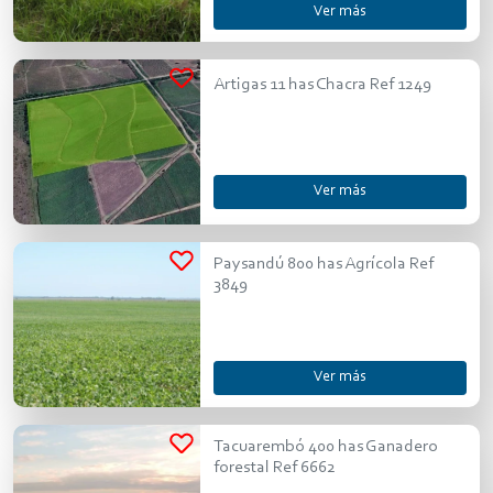
Ver más
Artigas 11 has Chacra Ref 1249
Ver más
Paysandú 800 has Agrícola Ref
3849
Ver más
Tacuarembó 400 has Ganadero
forestal Ref 6662