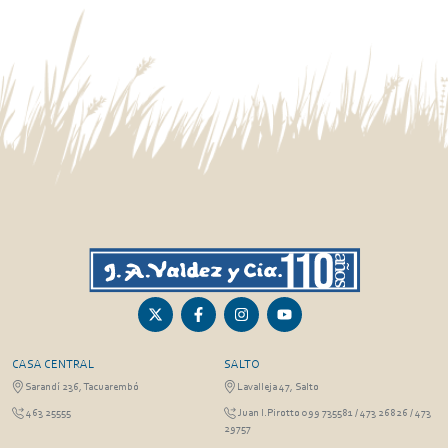
CASA CENTRAL
SALTO
Sarandí 236, Tacuarembó
Lavalleja 47, Salto
463 25555
Juan I.Pirotto 099 735581 / 473 26826 / 473
29757