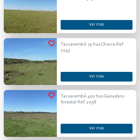
Ver más
Tacuarembó 15 has Chacra Ref
7243
Ver más
Tacuarembó 400 has Ganadero
forestal Ref. 2058
Ver más