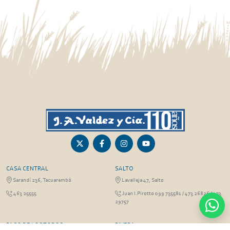
CASA CENTRAL
SALTO
Sarandí 236, Tacuarembó
Lavalleja 47, Salto
463 25555
Juan I.Pirotto 099 735581 / 473 26826 / 473
29757
PASO DE LOS TOROS
RIVERA