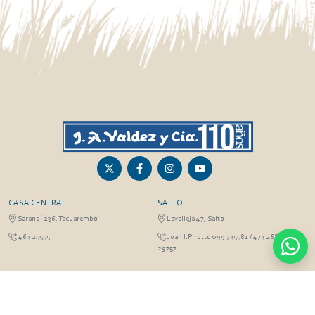
CASA CENTRAL
SALTO
Sarandí 236, Tacuarembó
Lavalleja 47, Salto
463 25555
Juan I.Pirotto 099 735581 / 473 26826 / 473
29757
PASO DE LOS TOROS
RIVERA
Sarandí 351 - Local 03
Sarandí 541, Rivera
Luis Romano 099 833 478
Julio Osorio 099 637094 / 462 24057 / 462