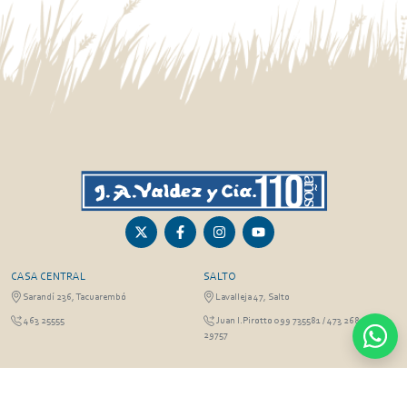
CASA CENTRAL
SALTO
Sarandí 236, Tacuarembó
Lavalleja 47, Salto
463 25555
Juan I.Pirotto 099 735581 / 473 26826 / 473
29757
PASO DE LOS TOROS
RIVERA
Sarandí 351 - Local 03
Sarandí 541, Rivera