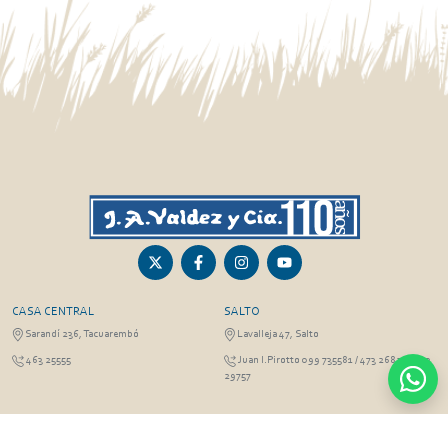
CASA CENTRAL
SALTO
Sarandí 236, Tacuarembó
Lavalleja 47, Salto
463 25555
Juan I.Pirotto 099 735581 / 473 26826 / 473
29757
PASO DE LOS TOROS
RIVERA
Sarandí 351 - Local 03
Sarandí 541, Rivera