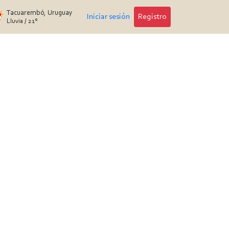
Tacuarembó, Uruguay
Iniciar sesión
Registro
Lluvia
/
21°