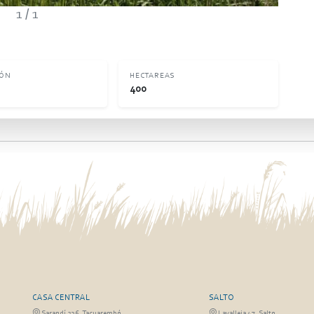
1
/ 1
IÓN
HECTAREAS
400
CASA CENTRAL
SALTO
Sarandí 236, Tacuarembó
Lavalleja 47, Salto