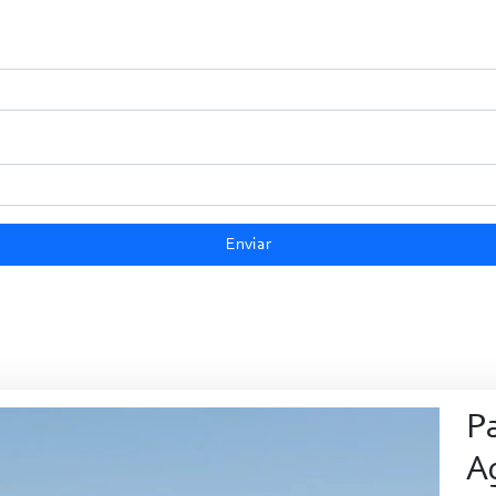
Enviar
P
Ag