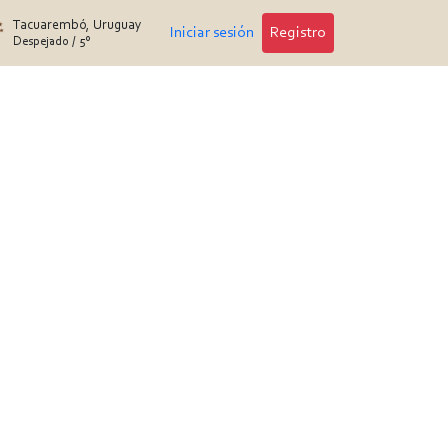
Tacuarembó, Uruguay
Iniciar sesión
Registro
Despejado
/
5°