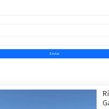
Enviar
R
Ga