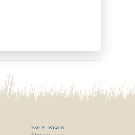
PASO DE LOS TOROS
Sarandí 351 - Local 03