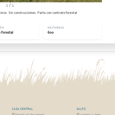
1
/ 1
ros. Sin construcciones. Parte con contrato forestal
IÓN
HECTAREAS
forestal
600
CASA CENTRAL
SALTO
Sarandí 236, Tacuarembó
Lavalleja 47, Salto