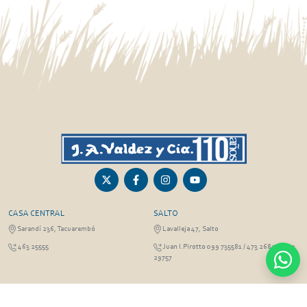
CASA CENTRAL
SALTO
Sarandí 236, Tacuarembó
Lavalleja 47, Salto
463 25555
Juan I.Pirotto 099 735581 / 473 26826 / 473
29757
PASO DE LOS TOROS
RIVERA
Sarandí 351 - Local 03
Sarandí 541, Rivera