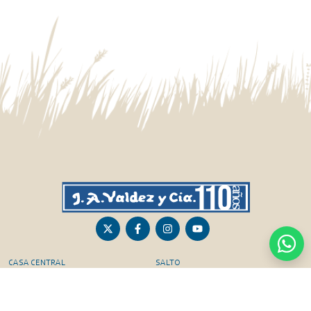
CASA CENTRAL
SALTO
Sarandí 236, Tacuarembó
Lavalleja 47, Salto
463 25555
Juan I.Pirotto 099 735581 / 473 26826 / 473
29757