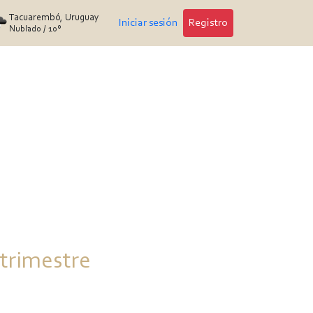
Tacuarembó, Uruguay
Iniciar sesión
Registro
Nublado
/
10°
 trimestre