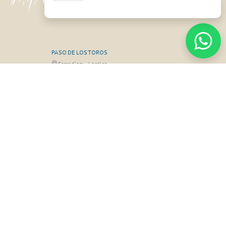
PASO DE LOS TOROS
Sarandí 351 - Local 03
3 26826 / 473
Luis Romano 099 833 478
RGO
MONTEVIDEO
Gabriel Otero 6603, Montevideo
Olivera 099 077
Diego Techera 091 615 555