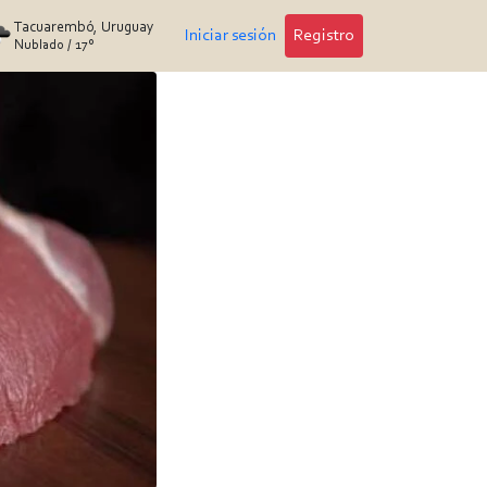
Tacuarembó, Uruguay
Iniciar sesión
Registro
Nublado
/
17°