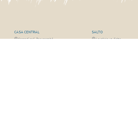
CASA CENTRAL
SALTO
Sarandí 236, Tacuarembó
Lavalleja 47, Salto
463 25555
Juan I.Pirotto 099 735581 / 47
29757
RIVERA
FRAILE MUERTO, CERRO LA
Sarandí 541, Rivera
Fraile Muerto, Cerro Largo
Julio Osorio 099 637094 / 462 24057 / 462
Ricardo Echenique s/n / Rosa 
26887
826
© Copyright 2026. Todos los derechos reservados | José A. Valdez y Cía.
hecho con