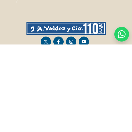
CASA CENTRAL
SALTO
Sarandí 236, Tacuarembó
Lavalleja 47, Salto
463 25555
Juan I.Pirotto 099 735581 / 473 26826 / 473
29757
PASO DE LOS TOROS
RIVERA
Sarandí 351 - Local 03
Sarandí 541, Rivera
Luis Romano 099 833 478
Julio Osorio 099 637094 / 462 24057 / 462
26887
FRAILE MUERTO, CERRO LARGO
MONTEVIDEO
Fraile Muerto, Cerro Largo
Gabriel Otero 6603, Montevideo