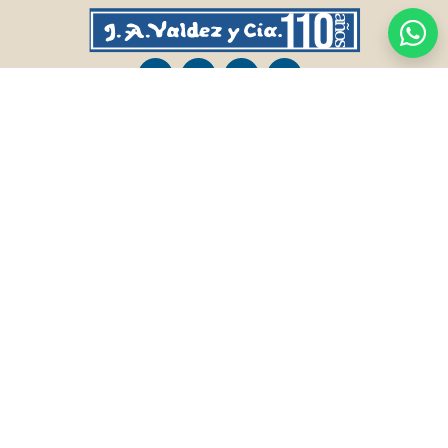
CASA CENTRAL
SALTO
Sarandí 236, Tacuarembó
Lavalleja 47, Salto
463 25555
Juan I.Pirotto 099 735581 / 473 26826 / 473
29757
PASO DE LOS TOROS
RIVERA
Sarandí 351 - Local 03
Sarandí 541, Rivera
Luis Romano 099 833 478
Julio Osorio 099 637094 / 462 24057 / 462
26887
FRAILE MUERTO, CERRO LARGO
MONTEVIDEO
Fraile Muerto, Cerro Largo
Gabriel Otero 6603, Montevideo
Ricardo Echenique s/n / Rosa Olivera 099
Diego Techera 091 615 555
077 826