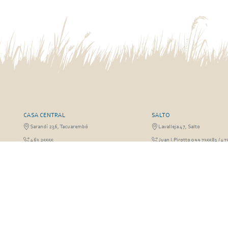
CASA CENTRAL
SALTO
Sarandí 236, Tacuarembó
Lavalleja 47, Salto
463 25555
Juan I.Pirotto 099 735581 / 47
29757
RIVERA
FRAILE MUERTO, CERRO LA
Sarandí 541, Rivera
Fraile Muerto, Cerro Largo
Julio Osorio 099 637094 / 462 24057 / 462
Ricardo Echenique s/n / Rosa 
26887
826