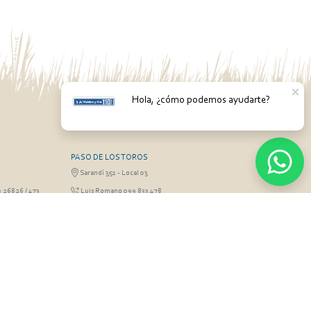
Hola, ¿cómo podemos ayudarte?
PASO DE LOS TOROS
Sarandí 351 - Local 03
3 26826 / 473
Luis Romano 099 833 478
RGO
MONTEVIDEO
Gabriel Otero 6603, Montevideo
Olivera 099 077
Diego Techera 091 615 555