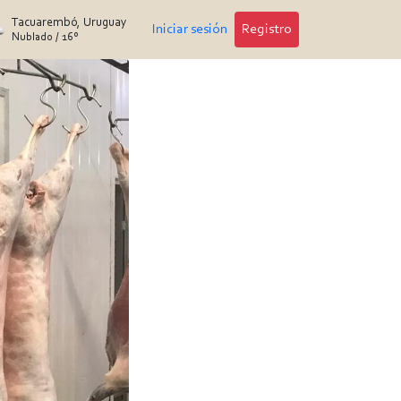
Tacuarembó, Uruguay
Iniciar sesión
Registro
Nublado
/
16°