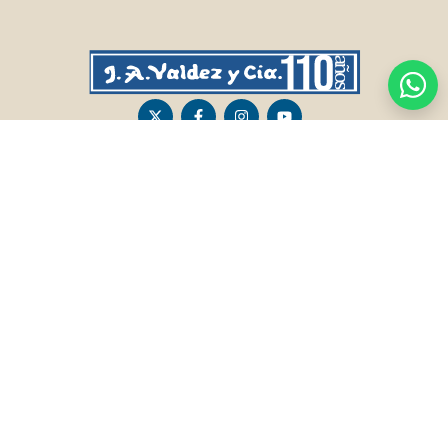
CASA CENTRAL
SALTO
Sarandí 236, Tacuarembó
Lavalleja 47, Salto
463 25555
Juan I.Pirotto 099 735581 / 473 26826 / 473
29757
PASO DE LOS TOROS
RIVERA
Sarandí 351 - Local 03
Sarandí 541, Rivera
Luis Romano 099 833 478
Julio Osorio 099 637094 / 462 24057 / 462
26887
FRAILE MUERTO, CERRO LARGO
MONTEVIDEO
Fraile Muerto, Cerro Largo
Gabriel Otero 6603, Montevideo
Ricardo Echenique s/n / Rosa Olivera 099
Diego Techera 091 615 555