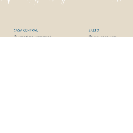
CASA CENTRAL
SALTO
Sarandí 236, Tacuarembó
Lavalleja 47, Salto
463 25555
Juan I.Pirotto 099 735581 / 47
29757
RIVERA
FRAILE MUERTO, CERRO LA
Sarandí 541, Rivera
Fraile Muerto, Cerro Largo
Julio Osorio 099 637094 / 462 24057 / 462
Ricardo Echenique s/n / Rosa 
26887
826
© Copyright 2026. Todos los derechos reservados | José A. Valdez y Cía.
hecho con