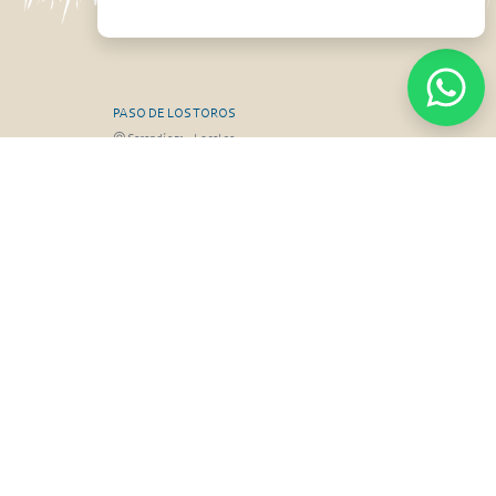
PASO DE LOS TOROS
Sarandí 351 - Local 03
3 26826 / 473
Luis Romano 099 833 478
RGO
MONTEVIDEO
Gabriel Otero 6603, Montevideo
Olivera 099 077
Diego Techera 091 615 555