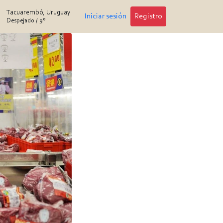
Tacuarembó, Uruguay
Iniciar sesión
Registro
Despejado
/
9°