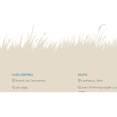
CASA CENTRAL
SALTO
Sarandí 236, Tacuarembó
Lavalleja 47, Salto
463 25555
Juan I.Pirotto 099 735581 / 47
29757
RIVERA
FRAILE MUERTO, CERRO LA
Sarandí 541, Rivera
Fraile Muerto, Cerro Largo
Julio Osorio 099 637094 / 462 24057 / 462
Ricardo Echenique s/n / Rosa 