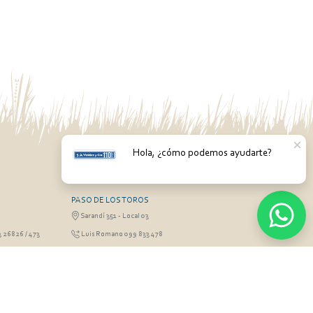
Hola, ¿cómo podemos ayudarte?
PASO DE LOS TOROS
Sarandí 351 - Local 03
3 26826 / 473
Luis Romano 099 833 478
RGO
MONTEVIDEO
Gabriel Otero 6603, Montevideo
Olivera 099 077
Diego Techera 091 615 555