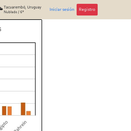
Tacuarembó, Uruguay
Iniciar sesión
Registro
Nublado
/
6°