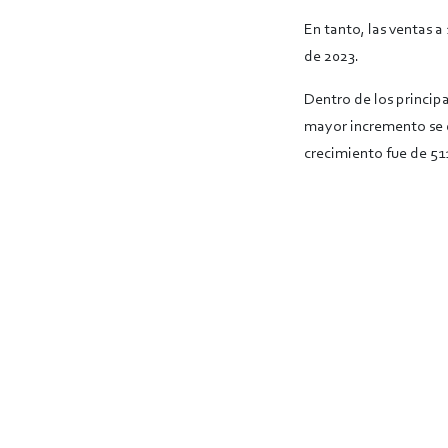
En tanto, las ventas a
de 2023.
Dentro de los princip
mayor incremento se d
crecimiento fue de 51