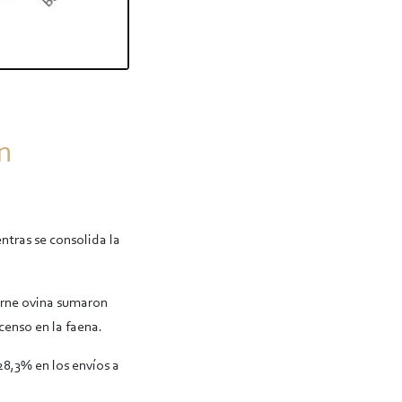
n
tras se consolida la
arne ovina sumaron
censo en la faena.
8,3% en los envíos a