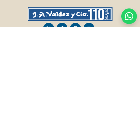
CASA CENTRAL
SALTO
Sarandí 236, Tacuarembó
Lavalleja 47, Salto
463 25555
Juan I.Pirotto 099 735581 / 473 26826 / 473
29757
PASO DE LOS TOROS
RIVERA
Sarandí 351 - Local 03
Sarandí 541, Rivera
Luis Romano 099 833 478
Julio Osorio 099 637094 / 462 24057 / 462
26887
FRAILE MUERTO, CERRO LARGO
MONTEVIDEO
Fraile Muerto, Cerro Largo
Gabriel Otero 6603, Montevideo
Ricardo Echenique s/n / Rosa Olivera 099
Diego Techera 091 615 555
077 826