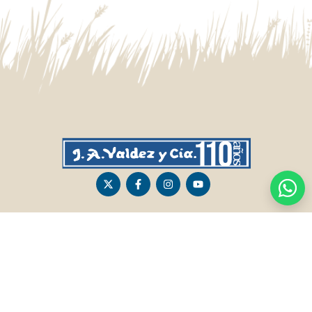
CASA CENTRAL
SALTO
Sarandí 236, Tacuarembó
Lavalleja 47, Salto
463 25555
Juan I.Pirotto 099 735581 / 473 26826 / 473
29757
PASO DE LOS TOROS
RIVERA
Sarandí 351 - Local 03
Sarandí 541, Rivera