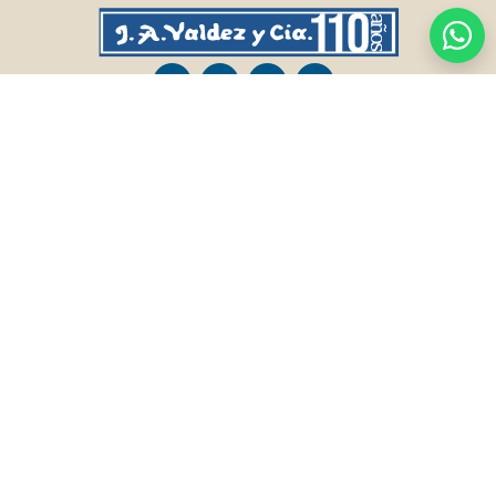
CASA CENTRAL
SALTO
Sarandí 236, Tacuarembó
Lavalleja 47, Salto
463 25555
Juan I.Pirotto 099 735581 / 473 26826 / 473
29757
PASO DE LOS TOROS
RIVERA
Sarandí 351 - Local 03
Sarandí 541, Rivera
Luis Romano 099 833 478
Julio Osorio 099 637094 / 462 24057 / 462
26887
FRAILE MUERTO, CERRO LARGO
MONTEVIDEO
Fraile Muerto, Cerro Largo
Gabriel Otero 6603, Montevideo
Ricardo Echenique s/n / Rosa Olivera 099
Diego Techera 091 615 555
077 826