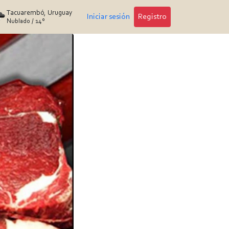
Tacuarembó, Uruguay
Iniciar sesión
Registro
Nublado
/
14°