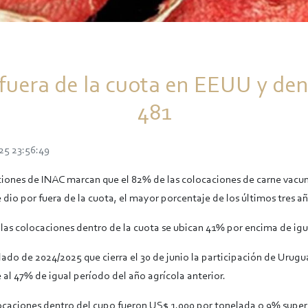
fuera de la cuota en EEUU y den
481
25 23:56:49
iones de INAC marcan que el 82% de las colocaciones de carne vacu
e dio por fuera de la cuota, el mayor porcentaje de los últimos tres añ
 las colocaciones dentro de la cuota se ubican 41% por encima de ig
lado de 2024/2025 que cierra el 30 de junio la participación de Urugu
 al 47% de igual período del año agrícola anterior.
locaciones dentro del cupo fueron US$ 1.000 por tonelada o 9% superi