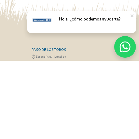
Hola, ¿cómo podemos ayudarte?
PASO DE LOS TOROS
Sarandí 351 - Local 03
3 26826 / 473
Luis Romano 099 833 478
RGO
MONTEVIDEO
Gabriel Otero 6603, Montevideo
Olivera 099 077
Diego Techera 091 615 555