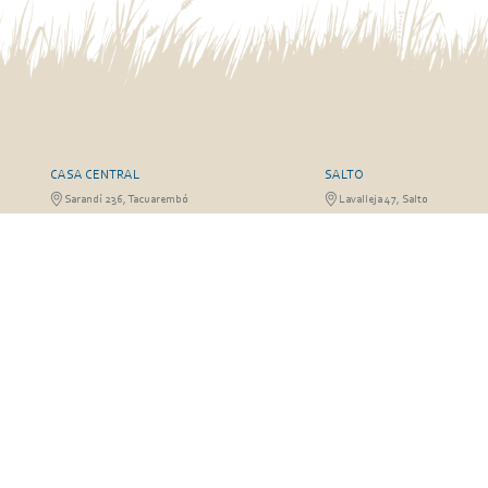
CASA CENTRAL
SALTO
Sarandí 236, Tacuarembó
Lavalleja 47, Salto
463 25555
Juan I.Pirotto 099 735581 / 47
29757
RIVERA
FRAILE MUERTO, CERRO LA
Sarandí 541, Rivera
Fraile Muerto, Cerro Largo
Julio Osorio 099 637094 / 462 24057 / 462
Ricardo Echenique s/n / Rosa 
26887
826
© Copyright 2026. Todos los derechos reservados | José A. Valdez y Cía.