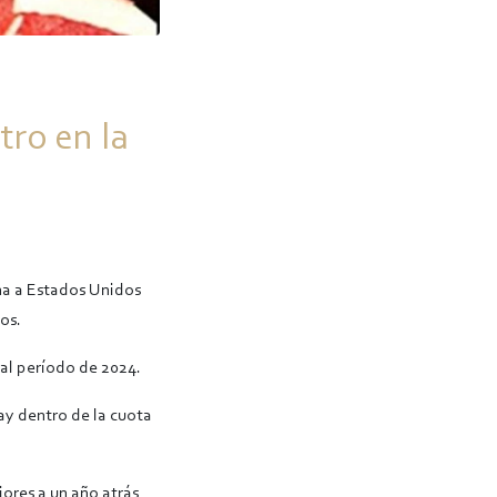
tro en la
na a Estados Unidos
os.
ual período de 2024.
ay dentro de la cuota
ores a un año atrás