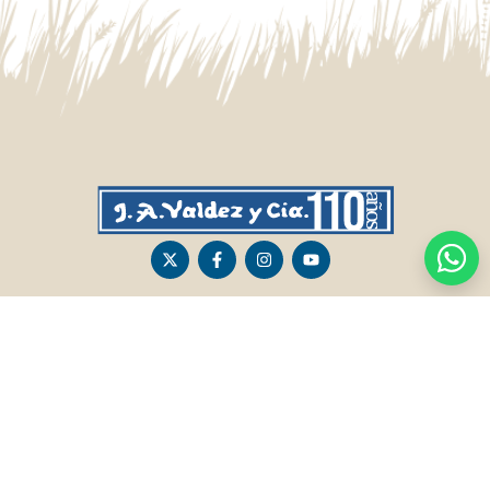
CASA CENTRAL
SALTO
Sarandí 236, Tacuarembó
Lavalleja 47, Salto
463 25555
Juan I.Pirotto 099 735581 / 473 26826 / 473
29757
PASO DE LOS TOROS
RIVERA
Sarandí 351 - Local 03
Sarandí 541, Rivera
Luis Romano 099 833 478
Julio Osorio 099 637094 / 462 24057 / 462