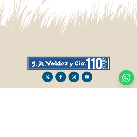
CASA CENTRAL
SALTO
Sarandí 236, Tacuarembó
Lavalleja 47, Salto
463 25555
Juan I.Pirotto 099 735581 / 473 26826 / 473
29757
PASO DE LOS TOROS
RIVERA
Sarandí 351 - Local 03
Sarandí 541, Rivera