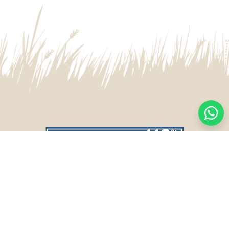
CASA CENTRAL
SALTO
Sarandí 236, Tacuarembó
Lavalleja 47, Salto
463 25555
Juan I.Pirotto 099 735581 / 473 26826 / 473
29757