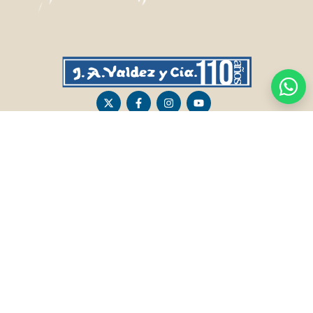
CASA CENTRAL
SALTO
Sarandí 236, Tacuarembó
Lavalleja 47, Salto
463 25555
Juan I.Pirotto 099 735581 / 473 26826 / 473
29757
PASO DE LOS TOROS
RIVERA
Sarandí 351 - Local 03
Sarandí 541, Rivera
Luis Romano 099 833 478
Julio Osorio 099 637094 / 462 24057 / 462
26887
FRAILE MUERTO, CERRO LARGO
MONTEVIDEO
Fraile Muerto, Cerro Largo
Gabriel Otero 6603, Montevideo