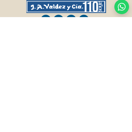
CASA CENTRAL
SALTO
Sarandí 236, Tacuarembó
Lavalleja 47, Salto
463 25555
Juan I.Pirotto 099 735581 / 473 26826 / 473
29757
PASO DE LOS TOROS
RIVERA
Sarandí 351 - Local 03
Sarandí 541, Rivera
Luis Romano 099 833 478
Julio Osorio 099 637094 / 462 24057 / 462
26887
FRAILE MUERTO, CERRO LARGO
MONTEVIDEO
Fraile Muerto, Cerro Largo
Gabriel Otero 6603, Montevideo
Ricardo Echenique s/n / Rosa Olivera 099
Diego Techera 091 615 555
077 826