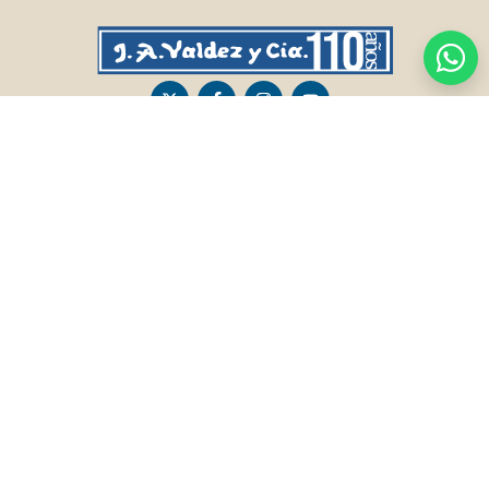
CASA CENTRAL
SALTO
Sarandí 236, Tacuarembó
Lavalleja 47, Salto
463 25555
Juan I.Pirotto 099 735581 / 473 26826 / 473
29757
PASO DE LOS TOROS
RIVERA
Sarandí 351 - Local 03
Sarandí 541, Rivera
Luis Romano 099 833 478
Julio Osorio 099 637094 / 462 24057 / 462
26887
FRAILE MUERTO, CERRO LARGO
MONTEVIDEO
Fraile Muerto, Cerro Largo
Gabriel Otero 6603, Montevideo
Ricardo Echenique s/n / Rosa Olivera 099
Diego Techera 091 615 555
077 826