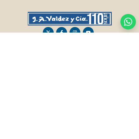
CASA CENTRAL
SALTO
Sarandí 236, Tacuarembó
Lavalleja 47, Salto
463 25555
Juan I.Pirotto 099 735581 / 473 26826 / 473
29757
PASO DE LOS TOROS
RIVERA
Sarandí 351 - Local 03
Sarandí 541, Rivera
Luis Romano 099 833 478
Julio Osorio 099 637094 / 462 24057 / 462
26887
FRAILE MUERTO, CERRO LARGO
MONTEVIDEO
Fraile Muerto, Cerro Largo
Gabriel Otero 6603, Montevideo
Ricardo Echenique s/n / Rosa Olivera 099
Diego Techera 091 615 555
077 826