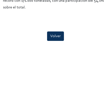
récord con 171.000 toneladas, con una participación del 54,1%
sobre el total.
Volver