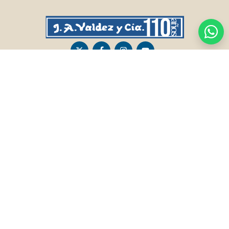
CASA CENTRAL
SALTO
Sarandí 236, Tacuarembó
Lavalleja 47, Salto
463 25555
Juan I.Pirotto 099 735581 / 473 26826 / 473
29757
PASO DE LOS TOROS
RIVERA
Sarandí 351 - Local 03
Sarandí 541, Rivera
Luis Romano 099 833 478
Julio Osorio 099 637094 / 462 24057 / 462
26887
FRAILE MUERTO, CERRO LARGO
MONTEVIDEO
Fraile Muerto, Cerro Largo
Gabriel Otero 6603, Montevideo
Ricardo Echenique s/n / Rosa Olivera 099
Diego Techera 091 615 555
077 826