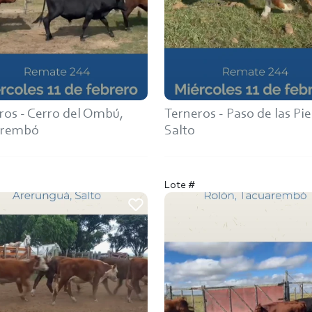
ros - Cerro del Ombú,
Terneros - Paso de las Pie
arembó
Salto
Lote #