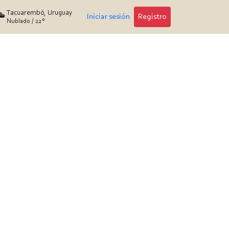
Tacuarembó, Uruguay
Iniciar sesión
Registro
Nublado
/
22°